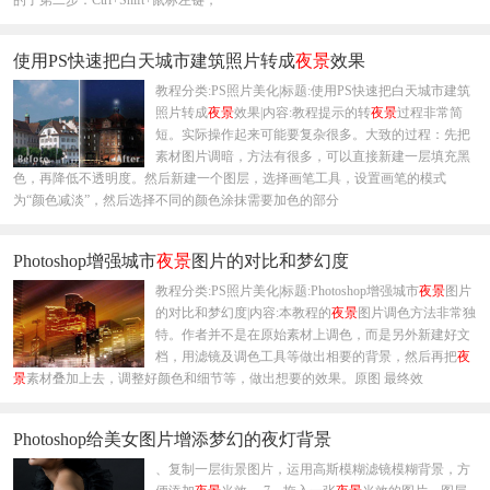
的了第二步：Ctrl+Shift+鼠标左键，
使用PS快速把白天城市建筑照片转成
夜景
效果
教程分类:PS照片美化|标题:使用PS快速把白天城市建筑
照片转成
夜景
效果|内容:教程提示的转
夜景
过程非常简
短。实际操作起来可能要复杂很多。大致的过程：先把
素材图片调暗，方法有很多，可以直接新建一层填充黑
色，再降低不透明度。然后新建一个图层，选择画笔工具，设置画笔的模式
为“颜色减淡”，然后选择不同的颜色涂抹需要加色的部分
Photoshop增强城市
夜景
图片的对比和梦幻度
教程分类:PS照片美化|标题:Photoshop增强城市
夜景
图片
的对比和梦幻度|内容:本教程的
夜景
图片调色方法非常独
特。作者并不是在原始素材上调色，而是另外新建好文
档，用滤镜及调色工具等做出相要的背景，然后再把
夜
景
素材叠加上去，调整好颜色和细节等，做出想要的效果。原图 最终效
Photoshop给美女图片增添梦幻的夜灯背景
、复制一层街景图片，运用高斯模糊滤镜模糊背景，方