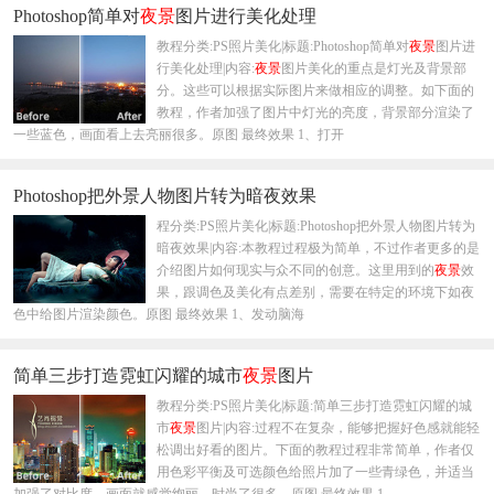
Photoshop简单对
夜景
图片进行美化处理
教程分类:PS照片美化|标题:Photoshop简单对
夜景
图片进
行美化处理|内容:
夜景
图片美化的重点是灯光及背景部
分。这些可以根据实际图片来做相应的调整。如下面的
教程，作者加强了图片中灯光的亮度，背景部分渲染了
一些蓝色，画面看上去亮丽很多。原图 最终效果 1、打开
Photoshop把外景人物图片转为暗夜效果
程分类:PS照片美化|标题:Photoshop把外景人物图片转为
暗夜效果|内容:本教程过程极为简单，不过作者更多的是
介绍图片如何现实与众不同的创意。这里用到的
夜景
效
果，跟调色及美化有点差别，需要在特定的环境下如夜
色中给图片渲染颜色。原图 最终效果 1、发动脑海
简单三步打造霓虹闪耀的城市
夜景
图片
教程分类:PS照片美化|标题:简单三步打造霓虹闪耀的城
市
夜景
图片|内容:过程不在复杂，能够把握好色感就能轻
松调出好看的图片。下面的教程过程非常简单，作者仅
用色彩平衡及可选颜色给照片加了一些青绿色，并适当