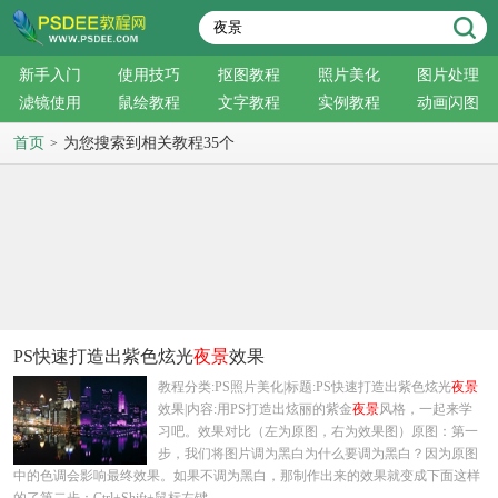
新手入门
使用技巧
抠图教程
照片美化
图片处理
滤镜使用
鼠绘教程
文字教程
实例教程
动画闪图
首页
为您搜索到相关教程35个
>
PS快速打造出紫色炫光
夜景
效果
教程分类:PS照片美化|标题:PS快速打造出紫色炫光
夜景
效果|内容:用PS打造出炫丽的紫金
夜景
风格，一起来学
习吧。效果对比（左为原图，右为效果图）原图：第一
步，我们将图片调为黑白为什么要调为黑白？因为原图
中的色调会影响最终效果。如果不调为黑白，那制作出来的效果就变成下面这样