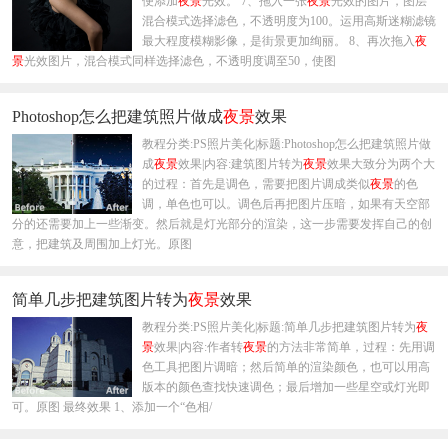
便添加
夜景
光效。 7、拖入一张
夜景
光效的图片，图层
混合模式选择滤色，不透明度为100。运用高斯迷糊滤镜
最大程度模糊影像，是街景更加绚丽。 8、再次拖入
夜
景
光效图片，混合模式同样选择滤色，不透明度调至50，使图
Photoshop怎么把建筑照片做成
夜景
效果
教程分类:PS照片美化|标题:Photoshop怎么把建筑照片做
成
夜景
效果|内容:建筑图片转为
夜景
效果大致分为两个大
的过程：首先是调色，需要把图片调成类似
夜景
的色
调，单色也可以。调色后再把图片压暗，如果有天空部
分的还需要加上一些渐变。然后就是灯光部分的渲染，这一步需要发挥自己的创
意，把建筑及周围加上灯光。原图
简单几步把建筑图片转为
夜景
效果
教程分类:PS照片美化|标题:简单几步把建筑图片转为
夜
景
效果|内容:作者转
夜景
的方法非常简单，过程：先用调
色工具把图片调暗；然后简单的渲染颜色，也可以用高
版本的颜色查找快速调色；最后增加一些星空或灯光即
可。原图 最终效果 1、添加一个“色相/