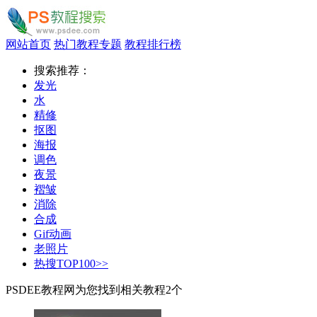
网站首页
热门教程专题
教程排行榜
搜索推荐：
发光
水
精修
抠图
海报
调色
夜景
褶皱
消除
合成
Gif动画
老照片
热搜TOP100>>
PSDEE教程网为您找到相关教程
2
个