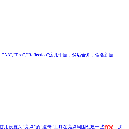
”A3″,“Text”,”Reflection”这几个层，然后合并，命名新层
用设置为“亮点”的“道奇”工具在亮点周围创建一些
辉光
。所