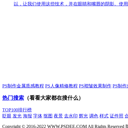
以，让我们使用这些技术，并在眼睛和嘴唇的阴影。使用
PS制作金属质感教程
PS人像精修教程
PS褶皱效果制作
PS制
热门搜索
（看看大家都在搜什么）
TOP100排行榜
眨眼
发光
海报
字体
抠图
夜景
去水印
辉光
调色
样式
证件照
Copyright © 2016-2022 WWW.PSDEE.COM All Rights Re