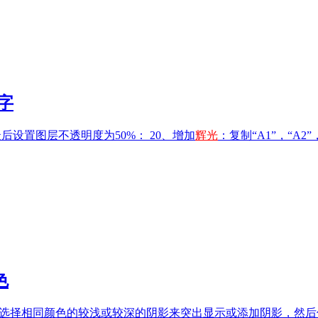
字
最后设置图层不透明度为50%： 20、增加
辉光
：复制“A1”，“A2”，
色
选择相同颜色的较浅或较深的阴影来突出显示或添加阴影，然后使