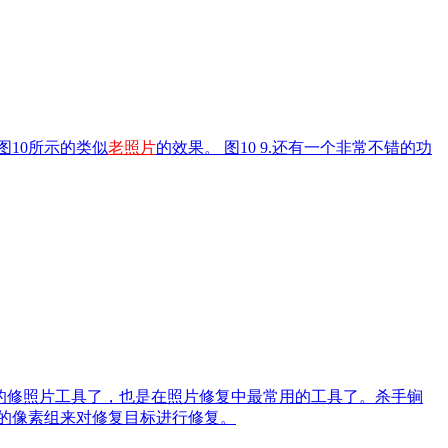
如图10所示的类似
老照片
的效果。 图10 9.还有一个非常不错的功
牌的修照片工具了，也是在照片修复中最常用的工具了。杀手锏
适的像素组来对修复目标进行修复。