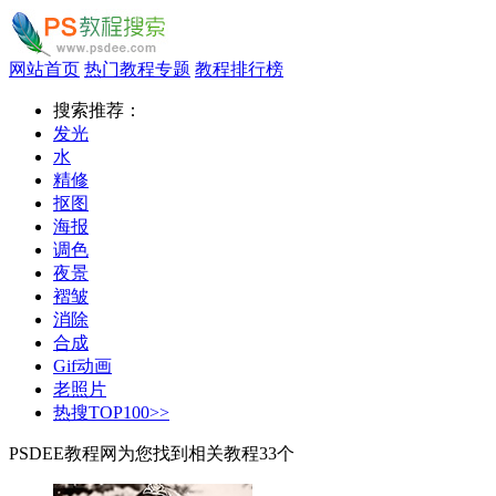
网站首页
热门教程专题
教程排行榜
搜索推荐：
发光
水
精修
抠图
海报
调色
夜景
褶皱
消除
合成
Gif动画
老照片
热搜TOP100>>
PSDEE教程网为您找到相关教程
33
个