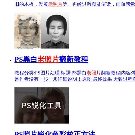
旧的木板，发黄
老照片
等。再经过溶图及渲染，画面感觉非
PS黑白
老照片
翻新教程
教程分类:PS图片处理|标题:PS黑白
老照片
翻新教程|内容
是作者没有一步一步详细说明！原图 最终效果 大致过程
PS照片锐化色彩校正方法