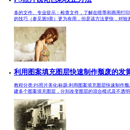
多的文件。专业提示：检查文件，了解在喷墨和商用打印
的技巧（参见第9章）更为有用，但是该方法更快，对较差
利用图案填充图层快速制作颓废的发
教程分类:PS照片美化|标题:利用图案填充图层快速制作
建多个图案填充图层，分别改变图层的混合模式及不透明