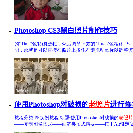
Photoshop CS3黑白照片制作技巧
的“Tint”(色彩)复选框，然后调节下方的“Hue”(色相)和
能，那就是可以直接在照片上按住左键拖动鼠标以调整该
使用Photoshop对破损的
老照片
进行修
教程分类:PS实例教程|标题:使用Photoshop对破损的
老照片
——复制图像招式——画笔类招式精要——按下Alt键