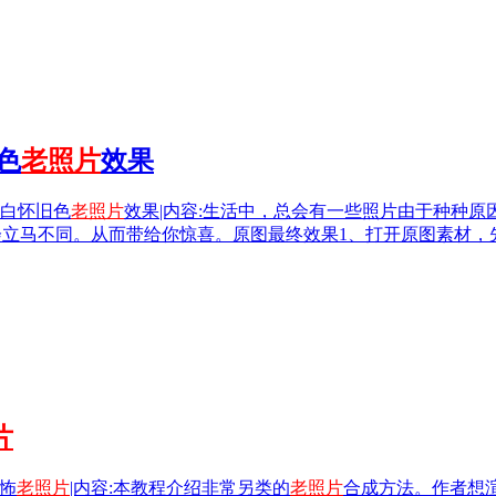
色
老照片
效果
片灰白怀旧色
老照片
效果|内容:生活中，总会有一些照片由于种种
会立马不同。从而带给你惊喜。原图最终效果1、打开原图素材，
片
恐怖
老照片
|内容:本教程介绍非常另类的
老照片
合成方法。作者想