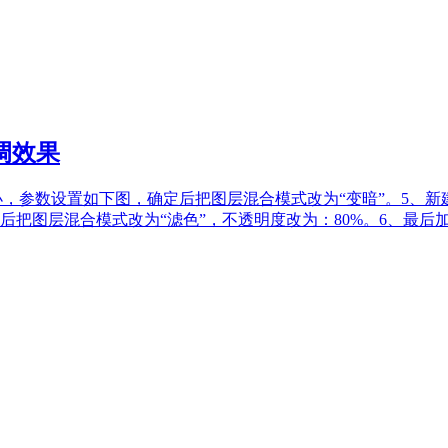
调效果
镜渲染光照小，参数设置如下图，确定后把图层混合模式改为“变暗”。5
把图层混合模式改为“滤色”，不透明度改为：80%。6、最后