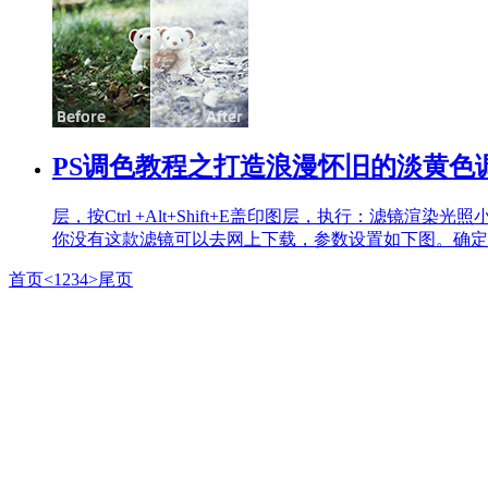
PS调色教程之打造浪漫怀旧的淡黄色
层，按Ctrl +Alt+Shift+E盖印图层，执行：滤
你没有这款滤镜可以去网上下载，参数设置如下图。确定后
首页
<
1
2
3
4
>
尾页