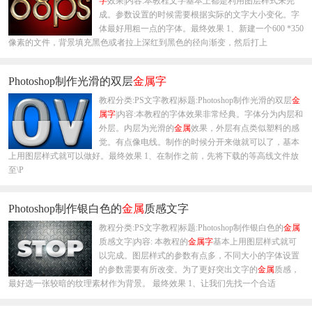
字
效果|内容:本教程文字基本上都是利用图层样式来完
成。参数设置的时候需要根据实际的文字大小变化。字
体最好用粗一点的字体。最终效果 1、新建一个600 *350
像素的文件，背景填充黑色或者拉上深红到黑色的径向渐变，然后打上
Photoshop制作光滑的双层
金属
字
教程分类:PS文字教程|标题:Photoshop制作光滑的双层
金
属
字
|内容:本教程的字体效果非常经典。字体分为内层和
外层。内层为光滑的
金属
效果，外层有点类似塑料的感
觉。有点像电线。制作的时候分开来做就可以了，基本
上用图层样式就可以做好。最终效果 1、在制作之前，先将下载的等高线文件放
至\P
Photoshop制作银白色的
金属
质感文字
教程分类:PS文字教程|标题:Photoshop制作银白色的
金属
质感文字|内容: 本教程的
金属
字
基本上用图层样式就可
以完成。图层样式的参数有点多，不同大小的字体设置
的参数需要有所改变。为了更好突出文字的
金属
质感，
最好选一张较暗的纹理素材作为背景。 最终效果 1、让我们先找一个合适