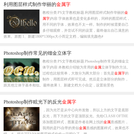
利用图层样式制作华丽的
金属
字
教程分类:PS文字教程|标题:利用图层样式制作华丽的
金
属
字
|内容:字体效果也是变化多样的，同样的图层样式，
用不同的字体，效果也不太一样。制作的时候需要自己
多仔细观察，并尝试不同的设置，最终做出自己满意的
效果。原图 1、新建1800*1300px大小而定文档，编辑填充颜色#
Photoshop制作常见的镏金立体字
教程分类:PS文字教程|标题:Photoshop制作常见的镏金立
体字|内容:本教程介绍较为常用的
金属
立体字制作方法。
过程也比较简单，大致分为两大部分：首先是
金属
字
的
制作，用图层样式即可完成。然后是立体部分的制作，
跟其他立体字基本相似。最终效果 1、新建文档大小自定，设置前景色
Photoshop制作眩光下的反光
金属
字
，因为光芒是从中心向外发散，所以上方的文字是底部
反光，而下方的文字是顶部反光。先给CLASH OFTHE
添加图层样式，图案是作者在网上找的
金属
质感图片，
我用的是PS自带的类似
金属
质感的图案样式，效果也不