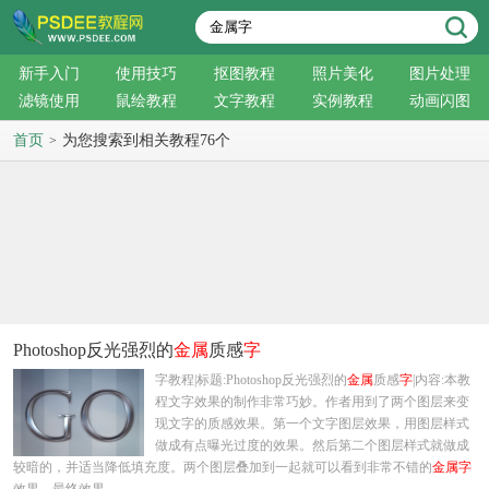
新手入门
使用技巧
抠图教程
照片美化
图片处理
滤镜使用
鼠绘教程
文字教程
实例教程
动画闪图
首页
为您搜索到相关教程76个
>
Photoshop反光强烈的
金属
质感
字
字教程|标题:Photoshop反光强烈的
金属
质感
字
|内容:本教
程文字效果的制作非常巧妙。作者用到了两个图层来变
现文字的质感效果。第一个文字图层效果，用图层样式
做成有点曝光过度的效果。然后第二个图层样式就做成
较暗的，并适当降低填充度。两个图层叠加到一起就可以看到非常不错的
金属
字