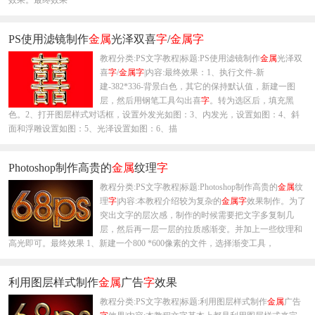
效果。最终效果
PS使用滤镜制作
金属
光泽双喜
字
/
金属
字
教程分类:PS文字教程|标题:PS使用滤镜制作
金属
光泽双
喜
字
/
金属
字
|内容:最终效果：1、执行文件-新
建-382*336-背景白色，其它的保持默认值，新建一图
层，然后用钢笔工具勾出喜
字
。转为选区后，填充黑
色。2、打开图层样式对话框，设置外发光如图：3、内发光，设置如图：4、斜
面和浮雕设置如图：5、光泽设置如图：6、描
Photoshop制作高贵的
金属
纹理
字
教程分类:PS文字教程|标题:Photoshop制作高贵的
金属
纹
理
字
|内容:本教程介绍较为复杂的
金属
字
效果制作。为了
突出文字的层次感，制作的时候需要把文字多复制几
层，然后再一层一层的拉质感渐变。并加上一些纹理和
高光即可。最终效果 1、新建一个800 *600像素的文件，选择渐变工具，
利用图层样式制作
金属
广告
字
效果
教程分类:PS文字教程|标题:利用图层样式制作
金属
广告