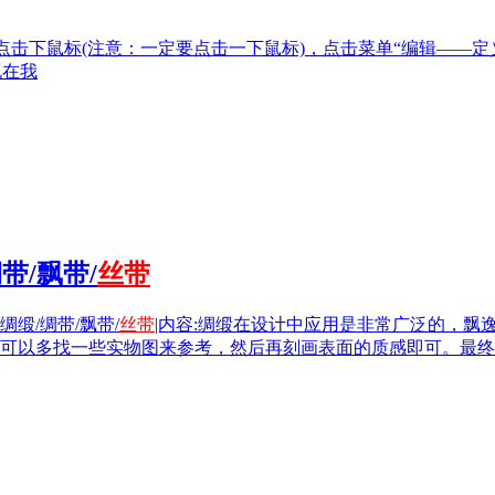
点击下鼠标(注意：一定要点击一下鼠标)，点击菜单“编辑——定
现在我
带/飘带/
丝带
绸缎/绸带/飘带/
丝带
|内容:绸缎在设计中应用是非常广泛的，
可以多找一些实物图来参考，然后再刻画表面的质感即可。最终