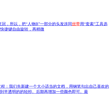
的皇冠，所以，把“人物B”一部分的头发连同
丝带
用“套索”工具选
T”快捷键自由旋转，再稍微
致过程：我们先新建一个大小适当的文档，用钢笔勾出自己喜欢的
到半透明的的轻纱。后期再增加一些颜色即可。最