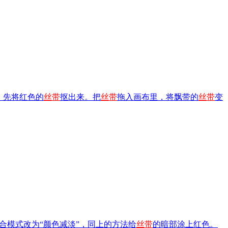
，先将红色的
丝带
抠出来。把
丝带
拖入画布里，将飘带的
丝带
变
合模式改为“颜色减淡”，同上的方法给
丝带
的暗部涂上红色。