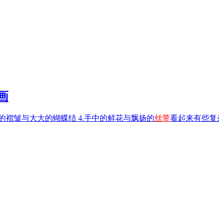
画
纱的褶皱与大大的蝴蝶结 4.手中的鲜花与飘扬的
丝带
看起来有些复