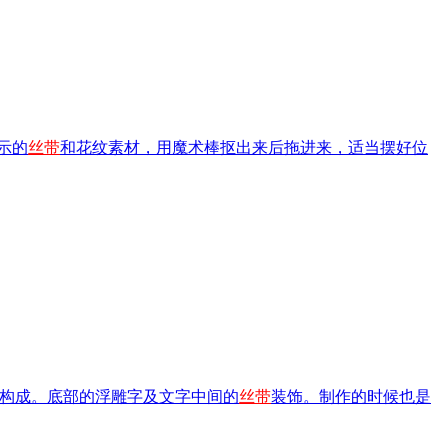
示的
丝带
和花纹素材，用魔术棒抠出来后拖进来，适当摆好位
两部分构成。底部的浮雕字及文字中间的
丝带
装饰。制作的时候也是