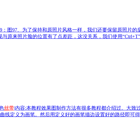
得到图9：图97、为了保持和原照片风格一样，我们还要保留原照片
现与原来照片脸的位置有了点差距，这没关系，我们使用“Ctrl+
色
丝带
|内容:本教程效果图制作方法有很多教程都介绍过。大
曲线定义为画笔。然后用定义好的画笔描边设置好的路径即可得