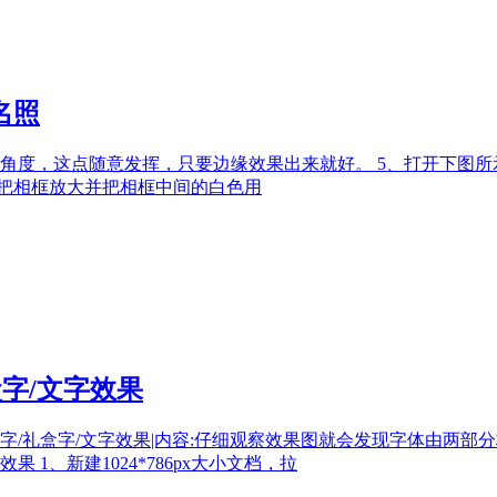
名照
角度，这点随意发挥，只要边缘效果出来就好。 5、打开下图所
，把相框放大并把相框中间的白色用
盒字/文字效果
金色礼品字/礼盒字/文字效果|内容:仔细观察效果图就会发现字体由
1、新建1024*786px大小文档，拉