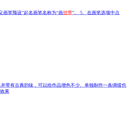
义画笔预设”起名画笔名称为“画
丝带
”。 5、在画笔选项中点
飘逸并带有古典韵味，可以给作品增色不少。单独制作一条绸缎也
效果