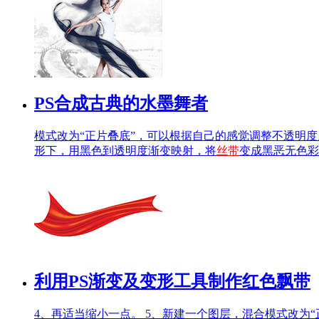
PS合成古典的水墨舞者
模式改为“正片叠底”，可以根据自己的感觉调整不透明
形下，用黑色到透明度渐变映射，将
丝带
变成黑恶无色彩
利用PS渐变及变形工具制作红色飘带
4、再适当缩小一点。 5、新建一个图层，混合模式改为“