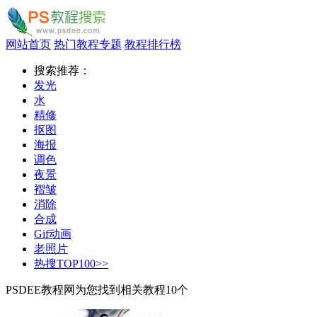
网站首页
热门教程专题
教程排行榜
搜索推荐：
发光
水
精修
抠图
海报
调色
夜景
褶皱
消除
合成
Gif动画
老照片
热搜TOP100>>
PSDEE教程网为您找到相关教程
10
个