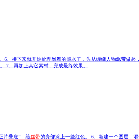
度。6、接下来就开始处理飘舞的墨水了，先从缠绕人物飘带做起
。 7、再加上其它素材，完成最终效果。
正片叠底”，给
丝带
的亮部涂上一些红色。 6、新建一个图层，混