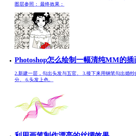
图层参照： 最终效果：
Photoshop怎么绘制一幅清纯MM的插
2.新建一层，勾出头发与五官。 3.接下来用钢笔勾出婚
分。 6.头发上色。
利用画笔制作漂亮的丝绸效果