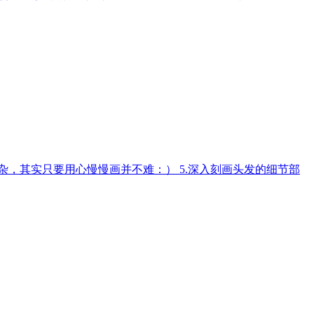
杂，其实只要用心慢慢画并不难：） 5.深入刻画头发的细节部