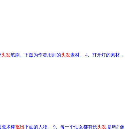
择
头发
笔刷。下图为作者用到的
头发
素材。 4、打开灯的素材，
用魔术棒
抠出
下面的人物。 9、每一个仙女都有长
头发
,是吗? 像