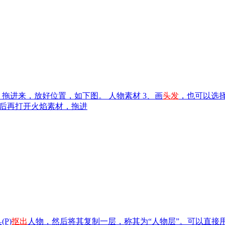
，拖进来，放好位置，如下图。 人物素材 3、画
头发
，也可以选
然后再打开火焰素材，拖进
P)
抠出
人物，然后将其复制一层，称其为“人物层”。可以直接