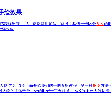
典手绘效果
感表现出来。 15、仍然是用加深，减淡工具进一步区分
头发
的
合模式改
人物|内容:原图下面开始我们的一图五抠教程，第一种
抠图
方法
勾出人物的主体部分，做的时候一定要注意，蚂蚁线不要太到边缘