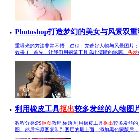
Photoshop打造梦幻的美女与风景双
重曝光的方法非常不错，过程：先选好人物与风景图片；
效果 1、首先，让我们用钢笔工具选出清晰的轮廓。
头发
利用橡皮工具
抠出
较多发丝的人物图
教程分类:PS
抠图
教程|标题:利用橡皮工具
抠出
较多发丝的
图。然后把原图复制到图层的最上面，添加黑色蒙版后，