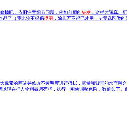
修掉吧，依旧注意细节问题，例如前额的
头发
，这样才逼真。所
作品了（我比较不提倡
抠图
，除非万不得已才用，毕竟选区做的
大像素的画笔并修改不透明度进行擦拭，尽量和背景的水面融合
所以现在把人物稍微调亮些，执行：图像调整色阶，数值如下。