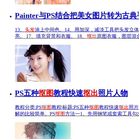
Painter与PS结合把美女图片转为古
13、
头发
涂上中间色。14、用加深，减淡工具把头发立体
亮。 17、填充背景和衣服。 18、
抠出
原图衣服，图层混
PS五种
抠图
教程快速
抠出
照片人物
教程分类:PS
抠图
教程|标题:PS五种
抠图
教程快速
抠出
照片
解的比较简单。PS
抠图
方法一1、先用钢笔或套索工具