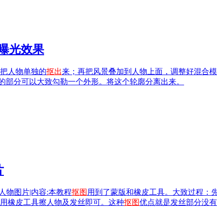
重曝光效果
把人物单独的
抠出
来；再把风景叠加到人物上面，调整好混合模
的部分可以大致勾勒一个外形。将这个轮廓分离出来。
片
人物图片|内容:本教程
抠图
用到了蒙版和橡皮工具。大致过程：
用橡皮工具擦人物及发丝即可。这种
抠图
优点就是发丝部分没有