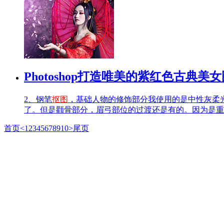
Photoshop打造唯美的紫红色古典美
2、钢笔
抠图
，基础人物的修饰部分我使用的是中性灰柔
了。但是颧骨部分，眉弓部位的过渡还是有的。因为是重
首页
<
1
2
3
4
5
6
7
8
9
10
>
尾页