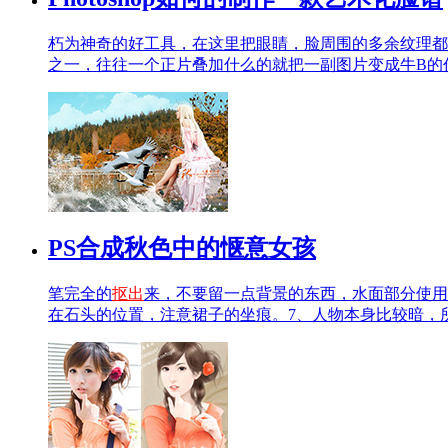
朽为神奇的好工具，在这里把眼睛，脸周围的多余纹理都
之一，往往一个正片叠加什么的就把一副图片变成牛B的
PS合成秋色中的惬意女孩
笔完全的
抠出
来，不要留一点背景的东西，水面部分使用
在石头的位置，注意裙子的坐痕。7、人物本身比较暗，