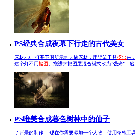
PS经典合成夜幕下行走的古代美女
素材3 2、打开下图所示的人物素材，用钢笔工具
抠出
来
这个灯不用
抠图
。拖进来把图层混合模式改为“强光”，
PS唯美合成暮色树林中的仙子
了背景的制作。 现在你需要添加一个人物。使用钢笔工具(