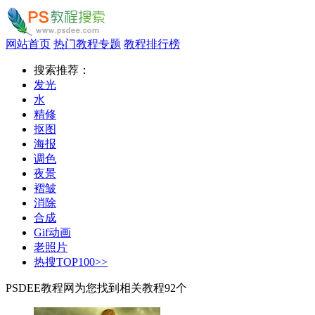
网站首页
热门教程专题
教程排行榜
搜索推荐：
发光
水
精修
抠图
海报
调色
夜景
褶皱
消除
合成
Gif动画
老照片
热搜TOP100>>
PSDEE教程网为您找到相关教程
92
个