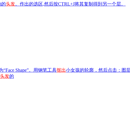
她的
头发
。作出的选区,然后按CTRL+J将其复制得到另一个层。
ce Shape”。用钢笔工具
抠出
小女孩的轮廓，然后点击：图层——
头发
的