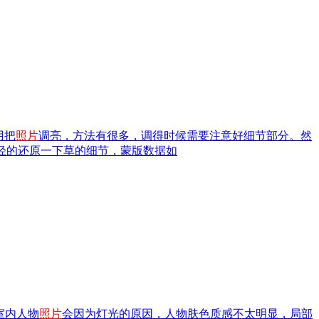
用把
照片
调亮，方法有很多，调得时候需要注意好细节部分。然
轻轻的还原一下草的细节，蒙版数据如
室内人物
照片
会因为灯光的原因，人物肤色质感不太明显，局部