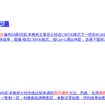
问题
片
偏色问题|内容:本教程主要是介绍在CMYK模式下一些非RGB
菜单：图像 模式CMYK模式，按Ctrl+L调出色阶，选择下图
|内容:本教程介绍光线比较单调的
照片
调色
方法。思路：先用
调
 +J复制一层，创建曲线调整图层，参数设置如图：得到效果如图：