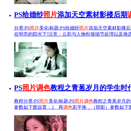
PS给婚纱
照片
添加天空素材影楼后期
分类:PS
照片
美化|标题:PS给婚纱
照片
添加天空素材影楼后
在明亮的阳光下!注意：云彩与人物衔接细节处理以及挑选
PS
照片
调色
教程之青葱岁月的学生时
教程分类:PS
照片
美化|标题:PS
照片
调色
教程之青葱岁月的
参数如下图设置：2、再
调色
彩平衡，（阴影）参数如下