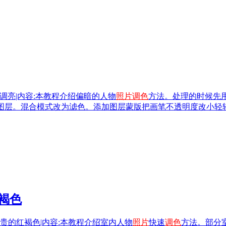
调亮|内容:本教程介绍偏暗的人物
照片
调色
方法。处理的时候先
制一个图层。混合模式改为滤色。添加图层蒙版把画笔不透明度改小
褐色
贵的红褐色|内容:本教程介绍室内人物
照片
快速
调色
方法。部分