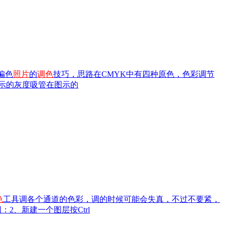
偏色
照片
的
调色
技巧，思路在CMYK中有四种原色，色彩调节
所示的灰度吸管在图示的
色
工具调各个通道的色彩，调的时候可能会失真，不过不要紧，
2、新建一个图层按Ctrl