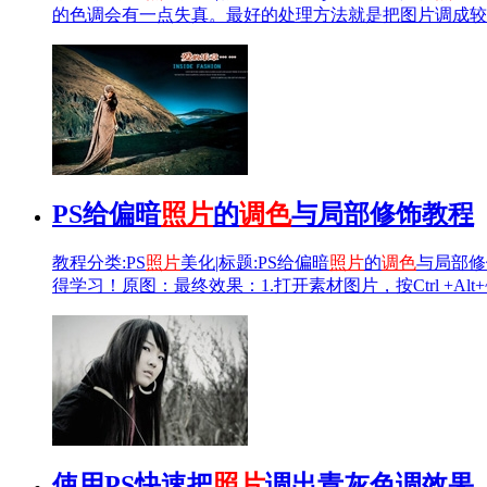
的色调会有一点失真。最好的处理方法就是把图片调成较
PS给偏暗
照片
的
调色
与局部修饰教程
教程分类:PS
照片
美化|标题:PS给偏暗
照片
的
调色
与局部修
得学习！原图：最终效果：1.打开素材图片，按Ctrl +Alt+~
使用PS快速把
照片
调出青灰色调效果