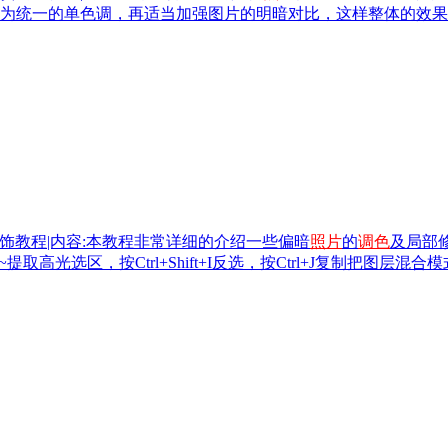
为统一的单色调，再适当加强图片的明暗对比，这样整体的效果
饰教程|内容:本教程非常详细的介绍一些偏暗
照片
的
调色
及局部
提取高光选区，按Ctrl+Shift+I反选，按Ctrl+J复制把图层混合