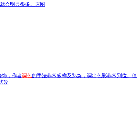
就会明显很多。原图
修饰，作者
调色
的手法非常多样及熟炼，调出色彩非常到位。值
模式改