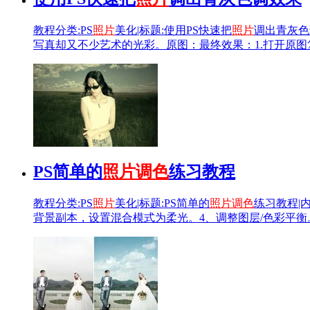
教程分类:PS
照片
美化|标题:使用PS快速把
照片
调出青灰色
写真却又不少艺术的光彩。原图：最终效果：1.打开原图复制一
PS简单的
照片
调色
练习教程
教程分类:PS
照片
美化|标题:PS简单的
照片
调色
练习教程|
背景副本，设置混合模式为柔光。4、调整图层/色彩平衡。