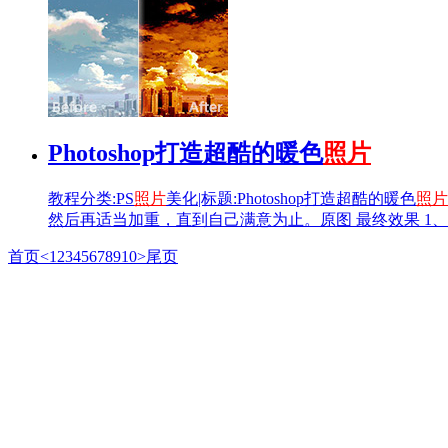
Photoshop打造超酷的暖色
照片
教程分类:PS
照片
美化|标题:Photoshop打造超酷的暖色
照片
然后再适当加重，直到自己满意为止。原图 最终效果 1、
首页
<
1
2
3
4
5
6
7
8
9
10
>
尾页