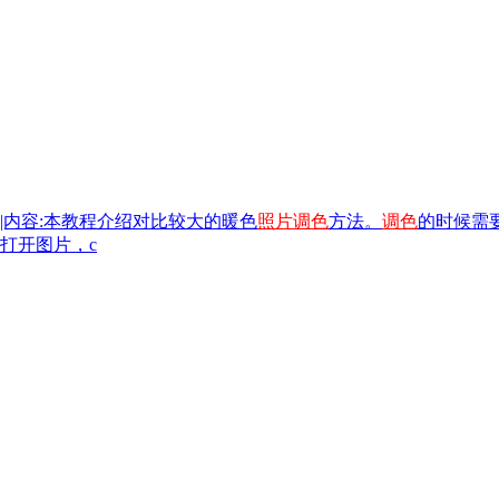
|内容:本教程介绍对比较大的暖色
照片
调色
方法。
调色
的时候需
打开图片，c