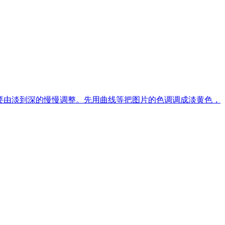
要由淡到深的慢慢调整。先用曲线等把图片的色调调成淡黄色，