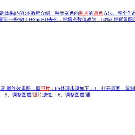
调效果|内容:本教程介绍一种青灰色的
照片
的
调色
方法。整个作
份按Ctrl+Shift+U去色，把填充数值改为：60%2.把背
内容:最终效果图：原
照片
：PS处理步骤如下：1、打开原图，复制
 5、调整图层/
照片
滤镜。 6、调整图层/通