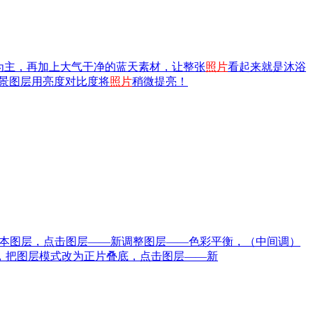
为主，再加上大气干净的蓝天素材，让整张
照片
看起来就是沐浴
背景图层用亮度对比度将
照片
稍微提亮！
副本图层，点击图层——新调整图层——色彩平衡，（中间调）
，把图层模式改为正片叠底，点击图层——新