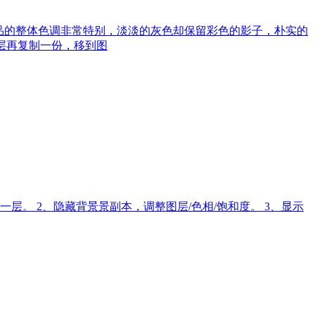
品的整体色调非常特别，淡淡的灰色却保留彩色的影子，朴实的
景图层再复制一份，移到图
一层。 2、隐藏背景景副本，调整图层/色相/饱和度。 3、显示