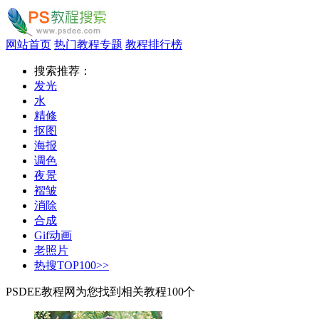
网站首页
热门教程专题
教程排行榜
搜索推荐：
发光
水
精修
抠图
海报
调色
夜景
褶皱
消除
合成
Gif动画
老照片
热搜TOP100>>
PSDEE教程网为您找到相关教程
100
个