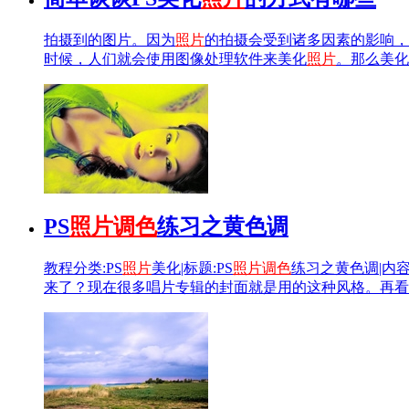
拍摄到的图片。因为
照片
的拍摄会受到诸多因素的影响，
时候，人们就会使用图像处理软件来美化
照片
。那么美化
PS
照片
调色
练习之黄色调
教程分类:PS
照片
美化|标题:PS
照片
调色
练习之黄色调|内
来了？现在很多唱片专辑的封面就是用的这种风格。再看