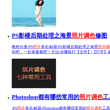
PS影楼后期处理之海景
照片
调色
修图
教程分类:PS
照片
美化|标题:PS影楼后期处理之海景
照片
调
化吧，一起来看看吧！方法/步骤执行【文件】|【打开】
Photoshop都有哪些常用的
照片
调色
工
:PS
照片
美化|标题:Photoshop都有哪些常用的
照片
调色
工具