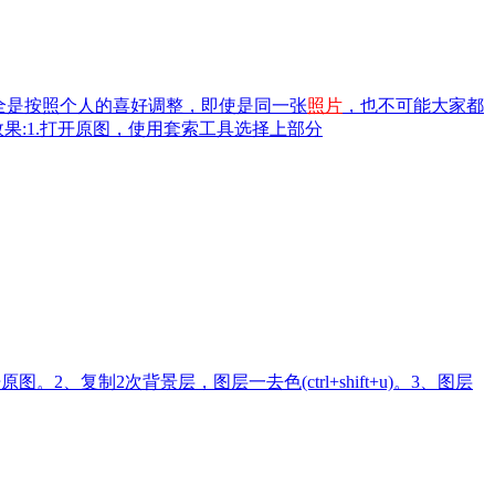
全是按照个人的喜好调整，即使是同一张
照片
，也不可能大家都
果:1.打开原图，使用套索工具选择上部分
原图。2、复制2次背景层，图层一去色(ctrl+shift+u)。3、图层