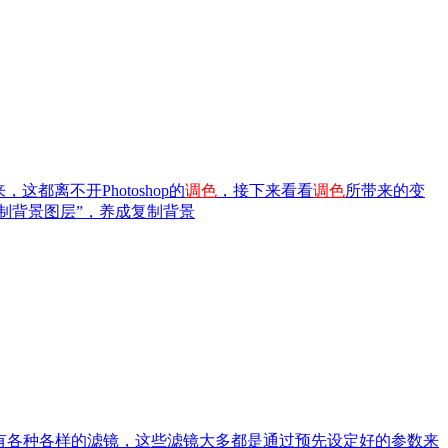
都离不开Photoshop的
调色
，接下来看看
调色
所带来的变
复制背景图层”，养成复制背景
有各种各样的滤镜，这些滤镜大多都是通过预先设定好的参数来