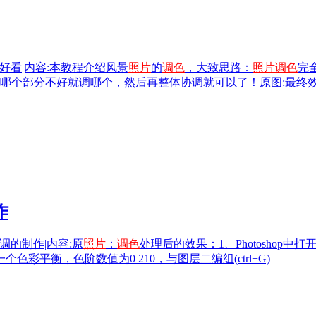
好看|内容:本教程介绍风景
照片
的
调色
，大致思路：
照片
调色
完
哪个部分不好就调哪个，然后再整体协调就可以了！原图:最终效
作
调的制作|内容:原
照片
：
调色
处理后的效果：1、Photoshop中打开
彩平衡，色阶数值为0 210，与图层二编组(ctrl+G)