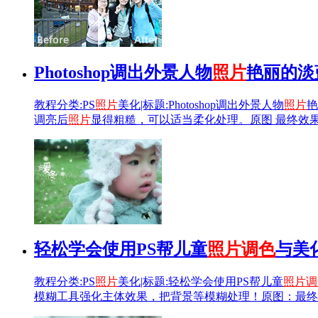
Photoshop调出外景人物
照片
艳丽的淡
教程分类:PS
照片
美化|标题:Photoshop调出外景人物
照片
艳
调亮后
照片
显得粗糙，可以适当柔化处理。原图 最终效果 
轻松学会使用PS帮儿童
照片
调色
与美
教程分类:PS
照片
美化|标题:轻松学会使用PS帮儿童
照片
调
模糊工具强化主体效果，把背景等模糊处理！原图：最终