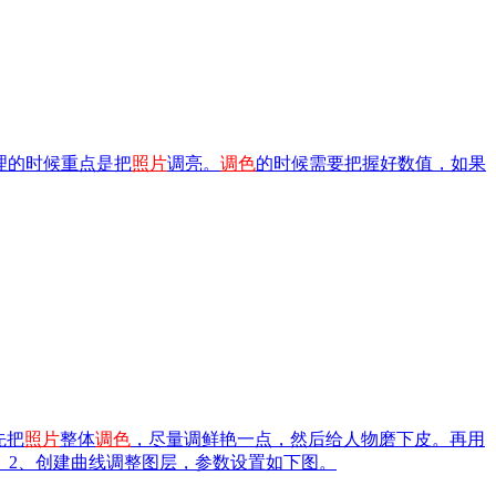
理的时候重点是把
照片
调亮。
调色
的时候需要把握好数值，如果
先把
照片
整体
调色
，尽量调鲜艳一点，然后给人物磨下皮。再用
。2、创建曲线调整图层，参数设置如下图。