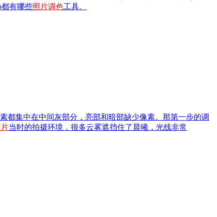
op都有哪些
照片
调色
工具。
素都集中在中间灰部分，亮部和暗部缺少像素。那第一步的调
照片
当时的拍摄环境，很多云雾遮挡住了晨曦，光线非常