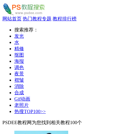
网站首页
热门教程专题
教程排行榜
搜索推荐：
发光
水
精修
抠图
海报
调色
夜景
褶皱
消除
合成
Gif动画
老照片
热搜TOP100>>
PSDEE教程网为您找到相关教程
100
个