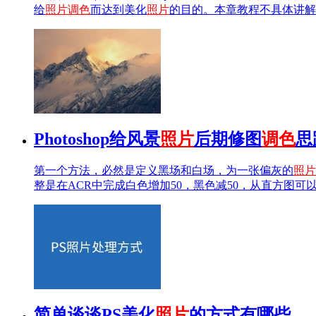
给
照片
调色
而达到美化
照片
的目的。本章教程不具体讲解
Photoshop给风景
照片
后期修图
调色
思
第一个方法，必然是定义黑场和白场，为一张偏灰的
照片
整是在ACR中完成白色增加50，黑色减50，从直方图可
简单谈谈PS美化
照片
的方式有哪些