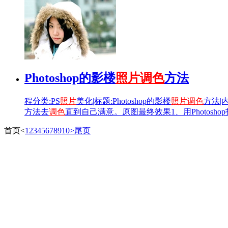
Photoshop的影楼
照片
调色
方法
程分类:PS
照片
美化|标题:Photoshop的影楼
照片
调色
方法|
方法去
调色
直到自己满意。原图最终效果1、用Photosho
首页
<
1
2
3
4
5
6
7
8
9
10
>
尾页