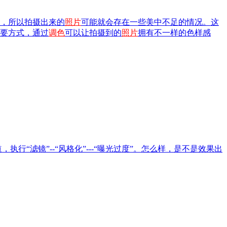
，所以拍摄出来的
照片
可能就会存在一些美中不足的情况。这
要方式，通过
调色
可以让拍摄到的
照片
拥有不一样的色样感
执行“滤镜”--“风格化”---“曝光过度”。怎么样，是不是效果出