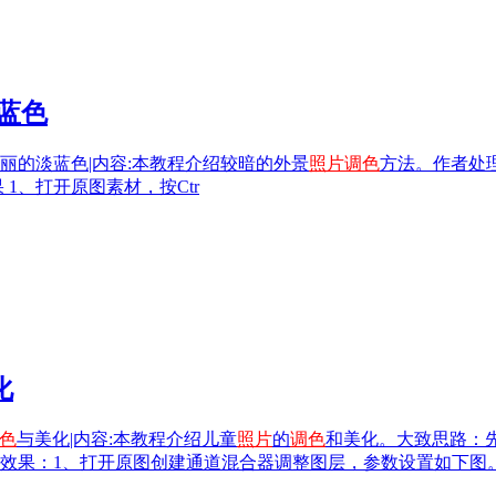
蓝色
丽的淡蓝色|内容:本教程介绍较暗的外景
照片
调色
方法。作者处
1、打开原图素材，按Ctr
化
色
与美化|内容:本教程介绍儿童
照片
的
调色
和美化。大致思路：
效果：1、打开原图创建通道混合器调整图层，参数设置如下图