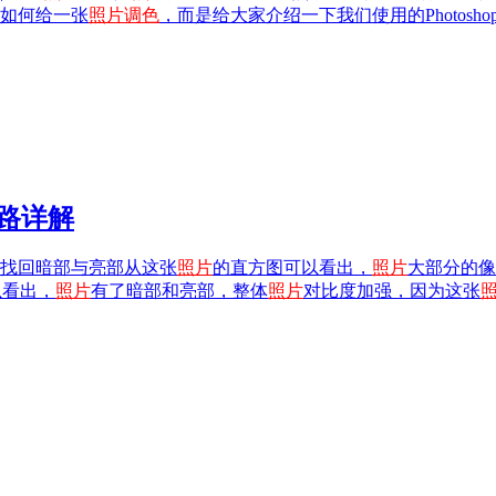
如何给一张
照片
调色
，而是给大家介绍一下我们使用的Photosh
路详解
找回暗部与亮部从这张
照片
的直方图可以看出，
照片
大部分的像
以看出，
照片
有了暗部和亮部，整体
照片
对比度加强，因为这张