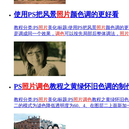
使用PS把风景
照片
颜色调的更好看
教程分类:PS
照片
美化|标题:使用PS把风景
照片
颜色调的更
是调成同一个效果，
调色
可以按先局部后整体调法，
照片
PS
照片
调色
教程之黄绿怀旧色调的制
教程分类:PS
照片
美化|标题:PS
照片
调色
教程之黄绿怀旧色
二的模式为滤色降低透明度为60。4、在图层二上面新加一个色