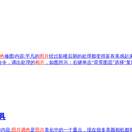
色
修图|内容:平凡的
照片
经过影楼后期的处理都变得富有美感起来，这
命令，调出处理的
相片
，如图所示：右键单击“背景图层”选择“
具
|内容:
照片
调色
是
照片
美化中的一个重点，现在很多美颜相机都