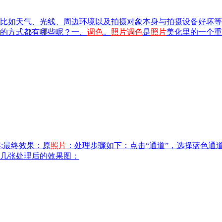
比如天气、光线、周边环境以及拍摄对象本身与拍摄设备好坏等
的方式都有哪些呢？一、
调色
。
照片
调色
是
照片
美化里的一个重
容:最终效果：原
照片
：处理步骤如下：点击“通道”，选择蓝色通道，
几张处理后的效果图：