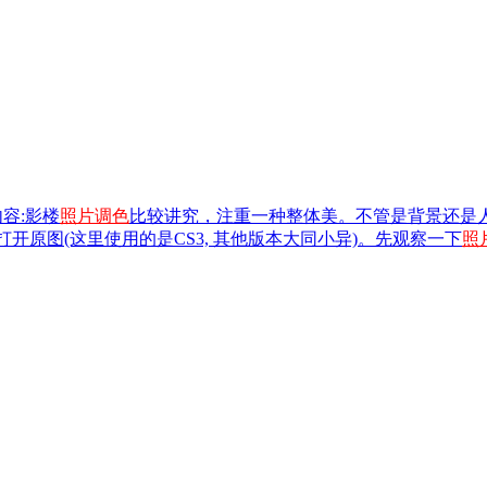
内容:影楼
照片
调色
比较讲究，注重一种整体美。不管是背景还是
p打开原图(这里使用的是CS3, 其他版本大同小异)。先观察一下
照