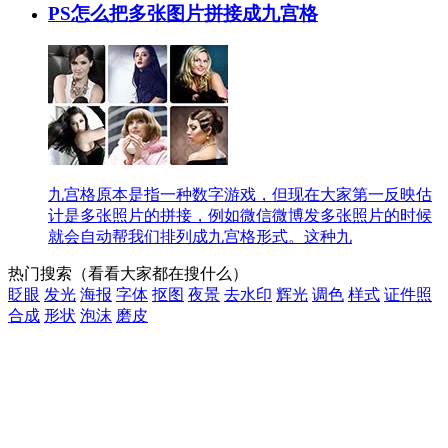
PS怎么把多张图片拼接成九宫格
九宫格原本是指一种数字游戏，但现在大家第一反映估
计是多张照片的拼接，例如微信微博发多张照片的时候
就会自动帮我们排列成九宫格形式。这种九
热门搜索
（看看大家都在搜什么）
眨眼
发光
海报
字体
抠图
夜景
去水印
辉光
调色
样式
证件照
合成
形状
泡沫
磨皮