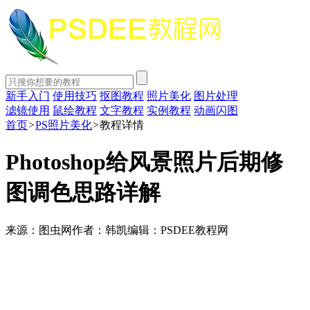
新手入门
使用技巧
抠图教程
照片美化
图片处理
滤镜使用
鼠绘教程
文字教程
实例教程
动画闪图
首页
>
PS照片美化
>
教程详情
Photoshop给风景照片后期修
图调色思路详解
来源：图虫网
作者：韩凯
编辑：PSDEE教程网