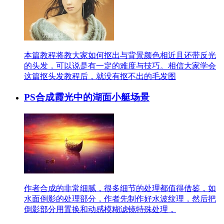
本篇教程将教大家如何抠出与背景颜色相近且还带反光
的头发，可以说是有一定的难度与技巧。相信大家学会
这篇抠头发教程后，就没有抠不出的毛发图
PS合成霞光中的湖面小艇场景
作者合成的非常细腻，很多细节的处理都值得借鉴，如
水面倒影的处理部分，作者先制作好水波纹理，然后把
倒影部分用置换和动感模糊滤镜特殊处理，