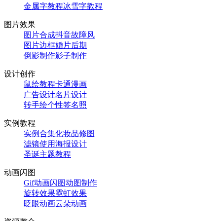
金属字教程
冰雪字教程
图片效果
图片合成
抖音故障风
图片边框
婚片后期
倒影制作
影子制作
设计创作
鼠绘教程
卡通漫画
广告设计
名片设计
转手绘
个性签名照
实例教程
实例合集
化妆品修图
滤镜使用
海报设计
圣诞主题教程
动画闪图
Gif动画闪图
动图制作
旋转效果
霓虹效果
眨眼动画
云朵动画