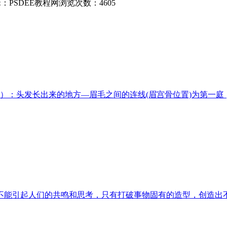
：PSDEE教程网
浏览次数：4605
）：头发长出来的地方—眉毛之间的连线(眉宫骨位置)为第一庭；
不能引起人们的共鸣和思考，只有打破事物固有的造型，创造出