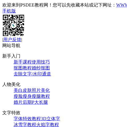
欢迎来到PSDEE教程网！您可以先收藏本站或记下网址：
WWW
手机版
|
用户反馈
|
网站导航
新手入门
新手课程
使用技巧
抠图教程
婚纱抠图
去除文字/水印
通道
人物美化
美白皮肤
照片美化
瘦脸瘦身
瘦腿教程
婚片后期
P大长腿
文字特效
字体特效教程
3D立体字
冰雪字教程
火焰字教程