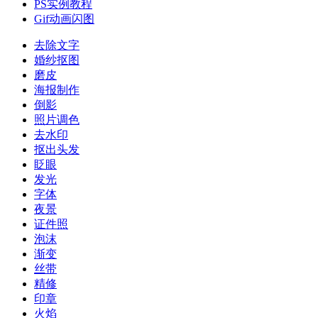
PS实例教程
Gif动画闪图
去除文字
婚纱抠图
磨皮
海报制作
倒影
照片调色
去水印
抠出头发
眨眼
发光
字体
夜景
证件照
泡沫
渐变
丝带
精修
印章
火焰