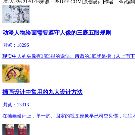
2022/2/26 21:51:16
来源：PSDEE.COM[原创设计]
作者：Sky
编辑
动漫人物绘画需要遵守人像的三庭五眼规则
浏览：18296
现实中人的头像有3庭5眼的说法。所谓的3庭就是指（从上而下
插画设计中常用的九大设计方法
浏览：13313
在插画设计上，单一的、固定的视觉形象早已司空见惯，往往