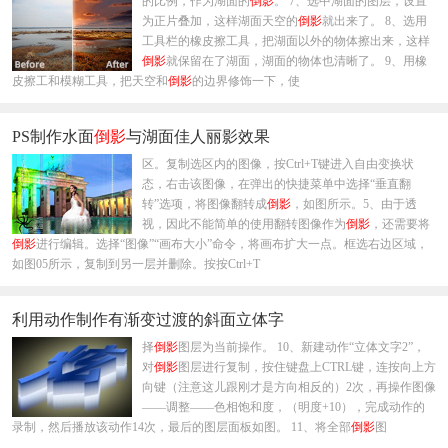
的比例，作为湖面的
倒影
。 7、选中湖面的图层，设置
为正片叠加，这样湖面天空的
倒影
就出来了。 8、选用
工具栏的橡皮擦工具，把湖面以外的物体擦出来，这样
倒影
就保留在了湖面，湖面的物体也清晰了。 9、用橡
皮擦工和模糊工具，把天空和
倒影
的边界修饰一下，使
PS制作水面
倒影
与湖面佳人丽影效果
区。复制选区内的图像，按Ctrl+T键进入自由变换状
态，右击该图像，在弹出的快捷菜单中选择“垂直翻
转”选项，将图像翻转成
倒影
，如图所示。5、由于透
视，因此不能简单的使用翻转图像作为
倒影
，还需要将
倒影
进行编辑。选择“图像”“画布大小”命令，将画布扩大一点。框选右边区域，
如图05所示，复制到另一层并删除。按按Ctrl+T
利用动作制作有渐变过渡的斜面立体字
择
倒影
图层为当前操作。 10、新建动作“立体文字2”，
对
倒影
图层进行复制，按住键盘上CTRL键，连按向上方
向键（注意这儿跟刚才是方向相反的）2次，再操作图像
——调整——色相饱和度，（明度+10），完成动作的
录制，然后播放该动作14次，最后的图层面板如图。 11、将全部
倒影
图