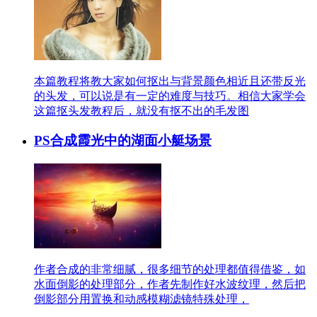
本篇教程将教大家如何抠出与背景颜色相近且还带反光
的头发，可以说是有一定的难度与技巧。相信大家学会
这篇抠头发教程后，就没有抠不出的毛发图
PS合成霞光中的湖面小艇场景
作者合成的非常细腻，很多细节的处理都值得借鉴，如
水面倒影的处理部分，作者先制作好水波纹理，然后把
倒影部分用置换和动感模糊滤镜特殊处理，