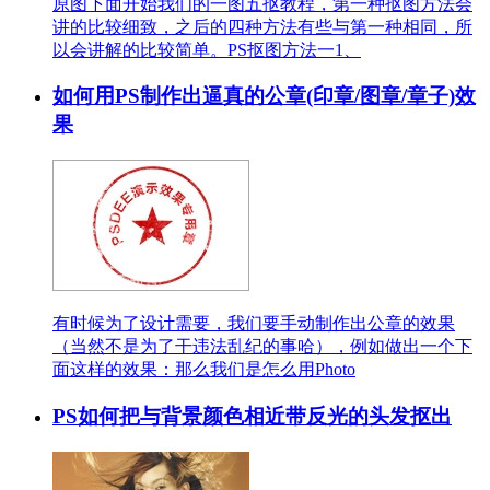
原图下面开始我们的一图五抠教程，第一种抠图方法会
讲的比较细致，之后的四种方法有些与第一种相同，所
以会讲解的比较简单。PS抠图方法一1、
如何用PS制作出逼真的公章(印章/图章/章子)效
果
有时候为了设计需要，我们要手动制作出公章的效果
（当然不是为了干违法乱纪的事哈），例如做出一个下
面这样的效果：那么我们是怎么用Photo
PS如何把与背景颜色相近带反光的头发抠出