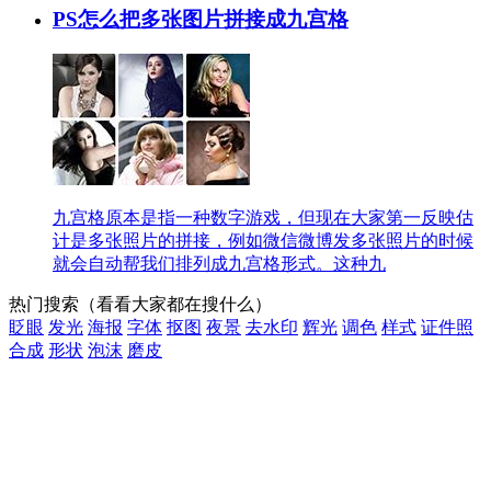
PS怎么把多张图片拼接成九宫格
九宫格原本是指一种数字游戏，但现在大家第一反映估
计是多张照片的拼接，例如微信微博发多张照片的时候
就会自动帮我们排列成九宫格形式。这种九
热门搜索
（看看大家都在搜什么）
眨眼
发光
海报
字体
抠图
夜景
去水印
辉光
调色
样式
证件照
合成
形状
泡沫
磨皮