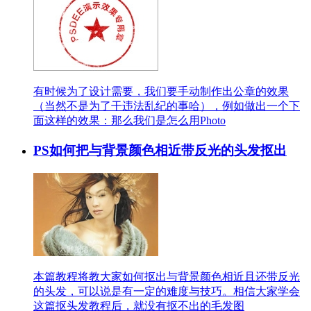
有时候为了设计需要，我们要手动制作出公章的效果
（当然不是为了干违法乱纪的事哈），例如做出一个下
面这样的效果：那么我们是怎么用Photo
PS如何把与背景颜色相近带反光的头发抠出
本篇教程将教大家如何抠出与背景颜色相近且还带反光
的头发，可以说是有一定的难度与技巧。相信大家学会
这篇抠头发教程后，就没有抠不出的毛发图