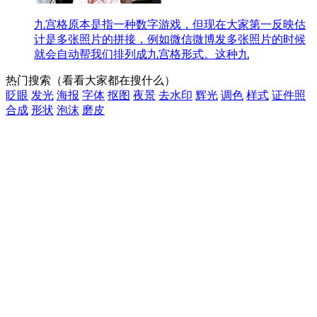
九宫格原本是指一种数字游戏，但现在大家第一反映估
计是多张照片的拼接，例如微信微博发多张照片的时候
就会自动帮我们排列成九宫格形式。这种九
热门搜索
（看看大家都在搜什么）
眨眼
发光
海报
字体
抠图
夜景
去水印
辉光
调色
样式
证件照
合成
形状
泡沫
磨皮