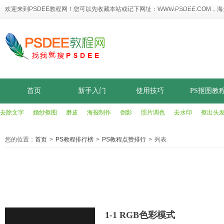
Gif动画闪图
欢迎来到PSDEE教程网！您可以先收藏本站或记下网址：
WWW.PSDEE.COM
，海
首页
新手入门
使用技巧
PS抠图教
去除文字
婚纱抠图
磨皮
海报制作
倒影
照片调色
去水印
抠出头
PS文字教程
PS实例教程
Gif动画闪图
您的位置：
首页
>
PS教程排行榜
>
PS教程点赞排行
>
列表
1-1 RGB色彩模式