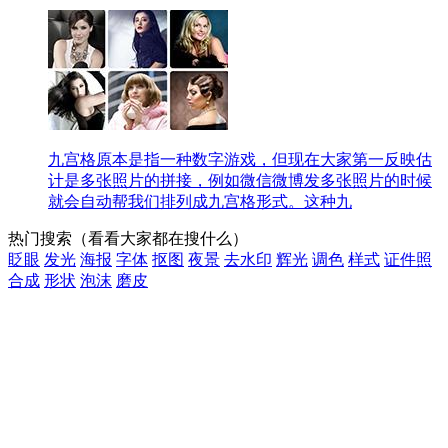
九宫格原本是指一种数字游戏，但现在大家第一反映估
计是多张照片的拼接，例如微信微博发多张照片的时候
就会自动帮我们排列成九宫格形式。这种九
热门搜索
（看看大家都在搜什么）
眨眼
发光
海报
字体
抠图
夜景
去水印
辉光
调色
样式
证件照
合成
形状
泡沫
磨皮