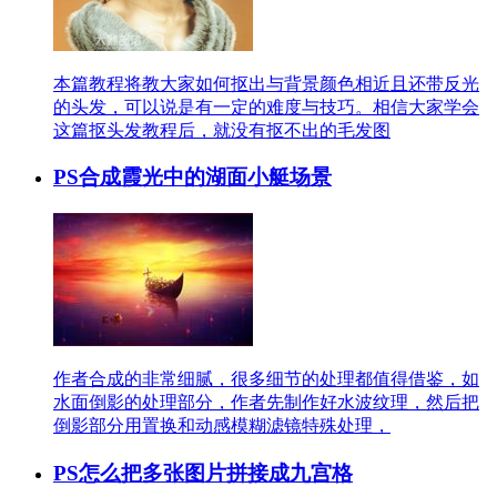
本篇教程将教大家如何抠出与背景颜色相近且还带反光
的头发，可以说是有一定的难度与技巧。相信大家学会
这篇抠头发教程后，就没有抠不出的毛发图
PS合成霞光中的湖面小艇场景
作者合成的非常细腻，很多细节的处理都值得借鉴，如
水面倒影的处理部分，作者先制作好水波纹理，然后把
倒影部分用置换和动感模糊滤镜特殊处理，
PS怎么把多张图片拼接成九宫格