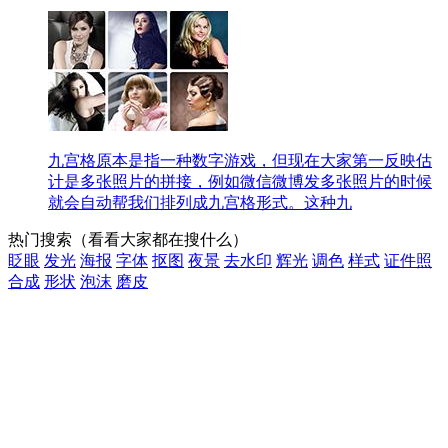
九宫格原本是指一种数字游戏，但现在大家第一反映估
计是多张照片的拼接，例如微信微博发多张照片的时候
就会自动帮我们排列成九宫格形式。这种九
热门搜索
（看看大家都在搜什么）
眨眼
发光
海报
字体
抠图
夜景
去水印
辉光
调色
样式
证件照
合成
形状
泡沫
磨皮