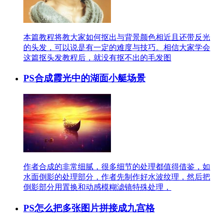
本篇教程将教大家如何抠出与背景颜色相近且还带反光
的头发，可以说是有一定的难度与技巧。相信大家学会
这篇抠头发教程后，就没有抠不出的毛发图
PS合成霞光中的湖面小艇场景
作者合成的非常细腻，很多细节的处理都值得借鉴，如
水面倒影的处理部分，作者先制作好水波纹理，然后把
倒影部分用置换和动感模糊滤镜特殊处理，
PS怎么把多张图片拼接成九宫格