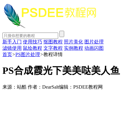
新手入门
使用技巧
抠图教程
照片美化
图片处理
滤镜使用
鼠绘教程
文字教程
实例教程
动画闪图
首页
>
PS图片处理
>
教程详情
PS合成霞光下美美哒美人鱼
来源：站酷
作者：DearSalt
编辑：PSDEE教程网