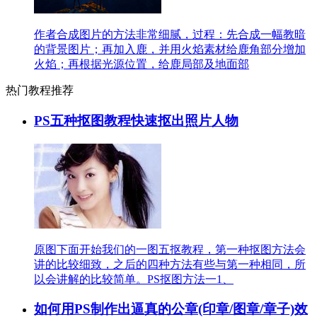
作者合成图片的方法非常细腻，过程：先合成一幅教暗
的背景图片；再加入鹿，并用火焰素材给鹿角部分增加
火焰；再根据光源位置，给鹿局部及地面部
热门教程推荐
PS五种抠图教程快速抠出照片人物
原图下面开始我们的一图五抠教程，第一种抠图方法会
讲的比较细致，之后的四种方法有些与第一种相同，所
以会讲解的比较简单。PS抠图方法一1、
如何用PS制作出逼真的公章(印章/图章/章子)效