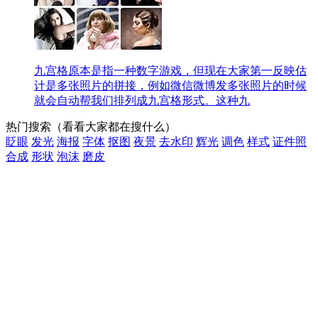
九宫格原本是指一种数字游戏，但现在大家第一反映估
计是多张照片的拼接，例如微信微博发多张照片的时候
就会自动帮我们排列成九宫格形式。这种九
热门搜索
（看看大家都在搜什么）
眨眼
发光
海报
字体
抠图
夜景
去水印
辉光
调色
样式
证件照
合成
形状
泡沫
磨皮