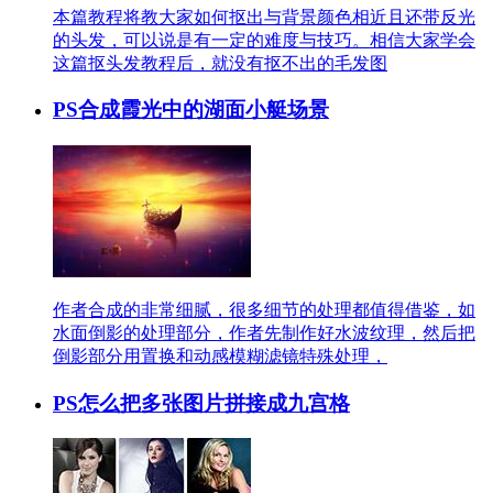
本篇教程将教大家如何抠出与背景颜色相近且还带反光
的头发，可以说是有一定的难度与技巧。相信大家学会
这篇抠头发教程后，就没有抠不出的毛发图
PS合成霞光中的湖面小艇场景
作者合成的非常细腻，很多细节的处理都值得借鉴，如
水面倒影的处理部分，作者先制作好水波纹理，然后把
倒影部分用置换和动感模糊滤镜特殊处理，
PS怎么把多张图片拼接成九宫格