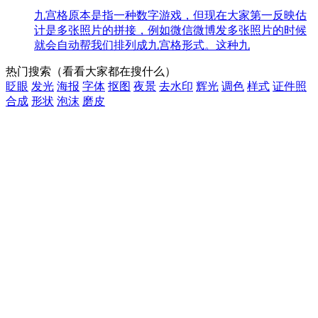
九宫格原本是指一种数字游戏，但现在大家第一反映估
计是多张照片的拼接，例如微信微博发多张照片的时候
就会自动帮我们排列成九宫格形式。这种九
热门搜索
（看看大家都在搜什么）
眨眼
发光
海报
字体
抠图
夜景
去水印
辉光
调色
样式
证件照
合成
形状
泡沫
磨皮