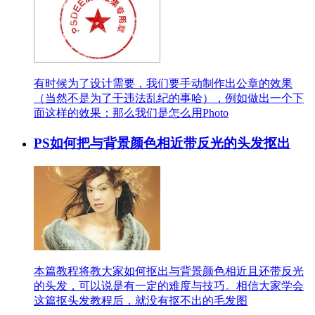
有时候为了设计需要，我们要手动制作出公章的效果
（当然不是为了干违法乱纪的事哈），例如做出一个下
面这样的效果：那么我们是怎么用Photo
PS如何把与背景颜色相近带反光的头发抠出
本篇教程将教大家如何抠出与背景颜色相近且还带反光
的头发，可以说是有一定的难度与技巧。相信大家学会
这篇抠头发教程后，就没有抠不出的毛发图