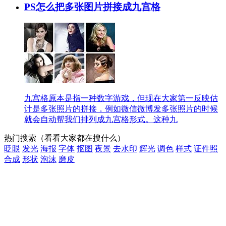
PS怎么把多张图片拼接成九宫格
九宫格原本是指一种数字游戏，但现在大家第一反映估
计是多张照片的拼接，例如微信微博发多张照片的时候
就会自动帮我们排列成九宫格形式。这种九
热门搜索
（看看大家都在搜什么）
眨眼
发光
海报
字体
抠图
夜景
去水印
辉光
调色
样式
证件照
合成
形状
泡沫
磨皮