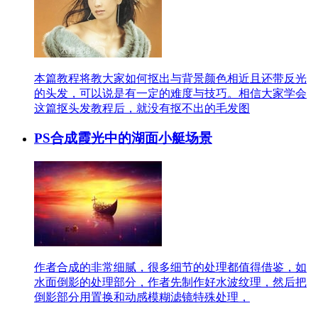
本篇教程将教大家如何抠出与背景颜色相近且还带反光
的头发，可以说是有一定的难度与技巧。相信大家学会
这篇抠头发教程后，就没有抠不出的毛发图
PS合成霞光中的湖面小艇场景
作者合成的非常细腻，很多细节的处理都值得借鉴，如
水面倒影的处理部分，作者先制作好水波纹理，然后把
倒影部分用置换和动感模糊滤镜特殊处理，